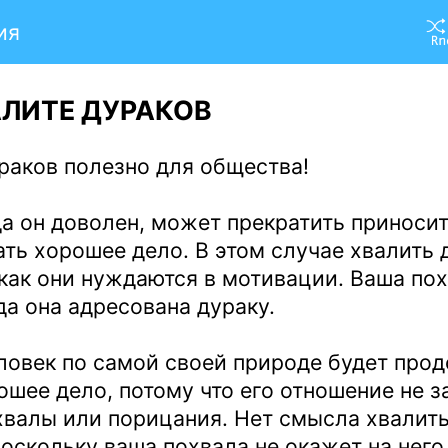
ия
АЛИТЕ ДУРАКОВ
раков полезно для общества!
да он доволен, может прекратить приносит
ать хорошее дело. В этом случае хвалить
 как они нуждаются в мотивации. Ваша по
да она адресована дураку.
овек по самой своей природе будет про
ошее дело, потому что его отношение не з
хвалы или порицания. Нет смысла хвалит
поскольку ваша похвала не окажет на него