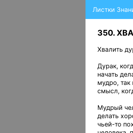
Листки Знан
350. ХВ
Хвалить ду
Дурак, ког
начать дел
мудро, так
смысл, ког
Мудрый чел
делать хор
чьей-то по
человека, 