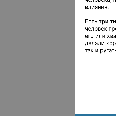
влияния.
Есть три т
человек пр
его или хв
делали хор
так и руга