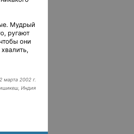
лые. Мудрый
о, ругают
чтобы они
 хвалить,
2 марта 2002 г.
ишикеш, Индия