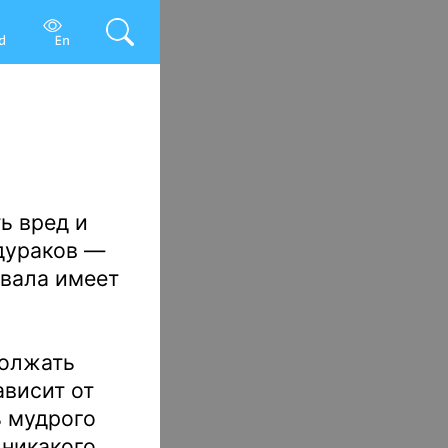
ь вред и
 дураков —
хвала имеет
должать
ависит от
ь мудрого
 никакого