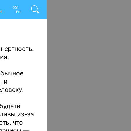
инертность.
ия.
обычное
, и
ловеку.
 будете
ливы из-за
еть, что
аданием —