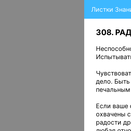
Листки Знан
308. РА
Неспособно
Испытывать
Чувствоват
дело. Быть
печальным 
Если ваше 
охвачены с
радости др
любая отно