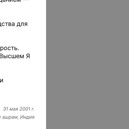
дства для
рость.
 Высшем Я
 и
31 мая 2001 г.
й ашрам, Индия