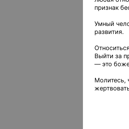
признак бе
Умный чело
развития.
Относиться
Выйти за п
— это боже
Молитесь, 
жертвовать