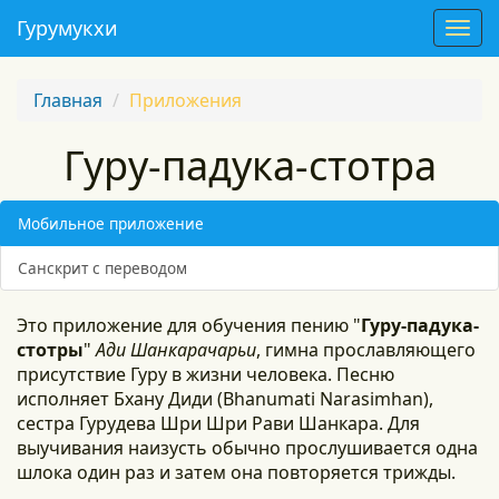
Гурумукхи
T
o
g
Главная
Приложения
g
l
Гуру-падука-стотра
e
n
a
Мобильное приложение
v
i
Санскрит с переводом
g
a
Это приложение для обучения пению "
Гуру-падука-
t
стотры
"
Ади Шанкарачарьи
, гимна прославляющего
i
присутствие Гуру в жизни человека. Песню
o
исполняет Бхану Диди (Bhanumati Narasimhan),
n
сестра Гурудева Шри Шри Рави Шанкара. Для
выучивания наизусть обычно прослушивается одна
шлока один раз и затем она повторяется трижды.