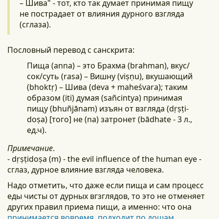
– Шива" - тот, кто так думает принимая пищу
не пострадает от влияния дурного взгляда
(сглаза).
Пословный перевод с санскрита:
Пища (anna) – это Брахма (brahman), вкус/
сок/суть (rasa) – Вишну (viṣṇu), вкушающий
(bhoktṛ) – Шива (deva + maheśvara); таким
образом (iti) думая (sañcintya) принимая
пищу (bhuñjānam) изъян от взгляда (dṛṣṭi-
doṣa) [того] не (na) затронет (bādhate - 3 л.,
ед.ч).
Примечание
.
- dṛṣṭidoṣa (m) - the evil influence of the human eye -
сглаз, дурное влияние взгляда человека.
Надо отметить, что даже если пища и сам процесс
еды чисты от дурных вгзглядов, то это не отменяет
других правил приема пищи, а именно: что она
принимается вовремя
,
подходит по дошам
,