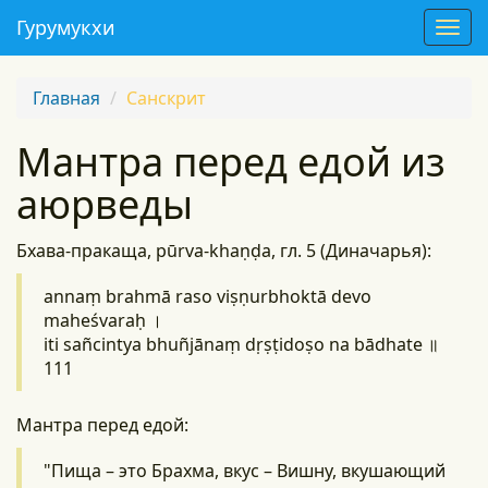
Гурумукхи
T
o
g
Главная
Санскрит
g
l
Мантра перед едой из
e
n
аюрведы
a
v
i
Бхава-пракаща, pūrva-khaṇḍa, гл. 5 (Диначарья):
g
a
annaṃ brahmā raso viṣṇurbhoktā devo
t
maheśvaraḥ ।
i
iti sañcintya bhuñjānaṃ dṛṣṭidoṣo na bādhate ॥
o
111
n
Мантра перед едой:
"Пища – это Брахма, вкус – Вишну, вкушающий