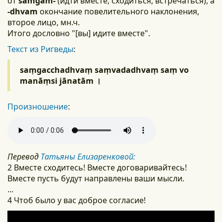
от
saṁgam-
(идти вместе, сходиться, встречаться), а
-dhvam
окончание повелительного наклонения,
второе лицо, мн.ч.
Итого дословно "[вы] идите вместе".
Текст из Ригведы
:
saṃgacchadhvaṃ saṃvadadhvaṃ saṃ vo
manāṃsi jānatām ।
Произношение
:
Перевод
Татьяны Елизаренковой:
2 Вместе сходитесь! Вместе договаривайтесь!
Вместе пусть будут направлены ваши мысли.
...
4 Чтоб было у вас доброе согласие!