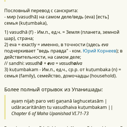
Пословный перевод с санскрита:
- мир (vasudhā) на самом деле/ведь (eva) [есть]
семья (kuṭumbaka),
1) vasudhā (f) - Им.п., ед.ч. = Земля (планета, земной
шар), страна;
2) eva = exactly = именно, в точности (здесь
eva
подчеркивает "ведь правда" - ком.
Юрий Корнеев
); в
действительности, на самом деле;
// sandhi:
vasudh
ā
+
e
va = vasudh
ai
va
3) kuṭumbakam - Им.п., ед.ч., ср.р. от kuṭumbaka (n) =
семья (family), семейство, домочадцы (household).
Более полный отрывок из Упанишады:
ayaṃ nijaḥ paro veti gaṇanā laghucetasām |
udāracaritānāṃ tu vasudhaiva kuṭumbakam ||
Chapter 6 of Maha Upanishad VI.71-73