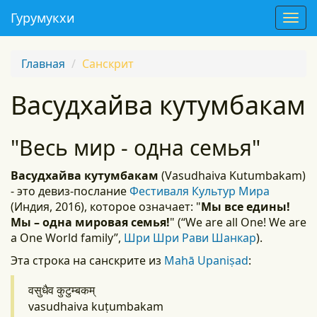
Гурумукхи
T
o
g
Главная
Санскрит
g
l
Васудхайва кутумбакам
e
n
a
"Весь мир - одна семья"
v
i
Васудхайва кутумбакам
(Vasudhaiva Kutumbakam)
g
- это девиз-послание
Фестиваля Культур Мира
a
(Индия, 2016), которое означает: "
Мы все едины!
t
Мы – одна мировая семья!
" (“We are all One! We are
i
a One World family”,
Шри Шри Рави Шанкар
).
o
n
Эта строка на санскрите из
Mahā Upaniṣad
:
वसुधैव कुटुम्बकम्
vasudhaiva kuṭumbakam