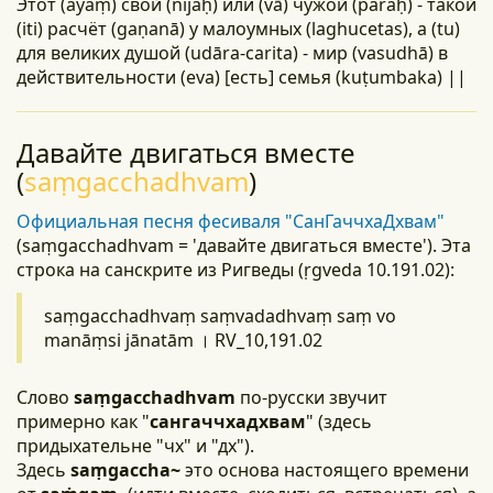
Этот (ayaṃ) свой (nijaḥ) или (vā) чужой (paraḥ) - такой
(iti) расчёт (gaṇanā) у малоумных (laghucetas), а (tu)
для великих душой (udāra-carita) - мир (vasudhā) в
действительности (eva) [есть] семья (kuṭumbaka) ||
Давайте двигаться вместе
(
saṃgacchadhvam
)
Официальная песня фесиваля "СанГаччхаДхвам"
(saṃgacchadhvam = 'давайте двигаться вместе'). Эта
строка на санскрите из Ригведы (ṛgveda 10.191.02):
saṃgacchadhvaṃ saṃvadadhvaṃ saṃ vo
manāṃsi jānatām । RV_10,191.02
Слово
saṃgacchadhvam
по-русски звучит
примерно как "
сангаччхадхвам
" (здесь
придыхательне "чх" и "дх").
Здесь
saṃgaccha~
это основа настоящего времени