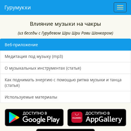
Гурумукхи
T
o
g
Влияние музыки на чакры
g
(из беседы с Гурудевом Шри Шри Рави Шанкаром)
l
e
Веб-приложение
n
a
Медитация под музыку (mp3)
v
i
О музыкальных инструментах (статья)
g
a
Как поднимать энергию с помощью ритма музыки и танца
t
(статья)
i
Используемые материалы
o
n