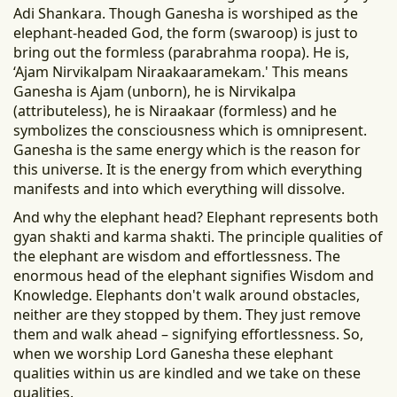
Adi Shankara. Though Ganesha is worshiped as the
elephant-headed God, the form (swaroop) is just to
bring out the formless (parabrahma roopa). He is,
‘Ajam Nirvikalpam Niraakaaramekam.' This means
Ganesha is Ajam (unborn), he is Nirvikalpa
(attributeless), he is Niraakaar (formless) and he
symbolizes the consciousness which is omnipresent.
Ganesha is the same energy which is the reason for
this universe. It is the energy from which everything
manifests and into which everything will dissolve.
And why the elephant head? Elephant represents both
gyan shakti and karma shakti. The principle qualities of
the elephant are wisdom and effortlessness. The
enormous head of the elephant signifies Wisdom and
Knowledge. Elephants don't walk around obstacles,
neither are they stopped by them. They just remove
them and walk ahead – signifying effortlessness. So,
when we worship Lord Ganesha these elephant
qualities within us are kindled and we take on these
qualities.