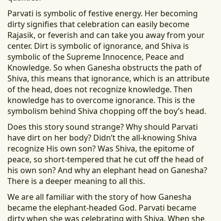
Parvati is symbolic of festive energy. Her becoming
dirty signifies that celebration can easily become
Rajasik, or feverish and can take you away from your
center. Dirt is symbolic of ignorance, and Shiva is
symbolic of the Supreme Innocence, Peace and
Knowledge. So when Ganesha obstructs the path of
Shiva, this means that ignorance, which is an attribute
of the head, does not recognize knowledge. Then
knowledge has to overcome ignorance. This is the
symbolism behind Shiva chopping off the boy’s head.
Does this story sound strange? Why should Parvati
have dirt on her body? Didn’t the all-knowing Shiva
recognize His own son? Was Shiva, the epitome of
peace, so short-tempered that he cut off the head of
his own son? And why an elephant head on Ganesha?
There is a deeper meaning to all this.
We are all familiar with the story of how Ganesha
became the elephant-headed God. Parvati became
dirty when she was celebrating with Shiva. When she