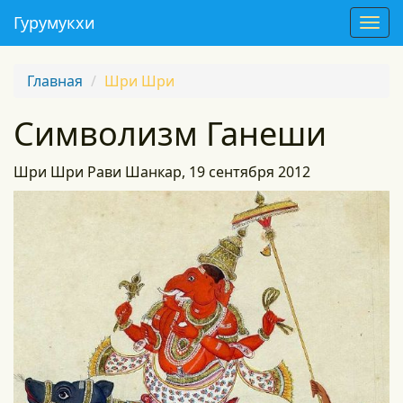
Гурумукхи
T
o
g
Главная
Шри Шри
g
l
Символизм Ганеши
e
n
a
Шри Шри Рави Шанкар, 19 сентября 2012
v
i
g
a
t
i
o
n