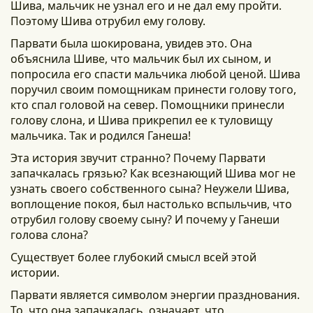
Шива, мальчик не узнал его и не дал ему пройти.
Поэтому Шива отрубил ему голову.
Парвати была шокирована, увидев это. Она
объяснила Шиве, что мальчик был их сыном, и
попросила его спасти мальчика любой ценой. Шива
поручил своим помощникам принести голову того,
кто спал головой на север. Помощники принесли
голову слона, и Шива прикрепил ее к туловищу
мальчика. Так и родился Ганеша!
Эта история звучит странно? Почему Парвати
запачкалась грязью? Как всезнающий Шива мог не
узнать своего собственного сына? Неужели Шива,
воплощение покоя, был настолько вспыльчив, что
отрубил голову своему сыну? И почему у Ганеши
голова слона?
Существует более глубокий смысл всей этой
истории.
Парвати является символом энергии празднования.
То, что она запачкалась, означает, что