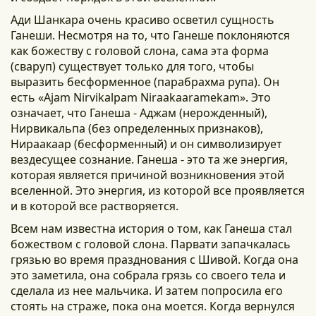
Ади Шанкара очень красиво осветил сущность
Ганеши. Несмотря на то, что Ганеше поклоняются
как божеству с головой слона, сама эта форма
(сваруп) существует только для того, чтобы
выразить бесформенное (парабрахма рупа). Он
есть «Ajam Nirvikalpam Niraakaaramekam». Это
означает, что Ганеша - Аджам (нерожденный),
Нирвикальпа (без определенных признаков),
Нираакаар (бесформенный) и он символизирует
вездесущее сознание. Ганеша - это та же энергия,
которая является причиной возникновения этой
вселенной. Это энергия, из которой все проявляется
и в которой все растворяется.
Всем нам известна история о том, как Ганеша стал
божеством с головой слона. Парвати запачкалась
грязью во время празднования с Шивой. Когда она
это заметила, она собрала грязь со своего тела и
сделала из нее мальчика. И затем попросила его
стоять на страже, пока она моется. Когда вернулся