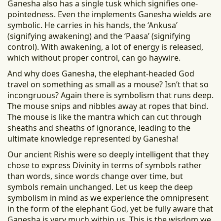
Ganesha also has a single tusk which signifies one-
pointedness. Even the implements Ganesha wields are
symbolic. He carries in his hands, the ‘Ankusa’
(signifying awakening) and the ‘Paasa’ (signifying
control). With awakening, a lot of energy is released,
which without proper control, can go haywire.
And why does Ganesha, the elephant-headed God
travel on something as small as a mouse? Isn’t that so
incongruous? Again there is symbolism that runs deep.
The mouse snips and nibbles away at ropes that bind.
The mouse is like the mantra which can cut through
sheaths and sheaths of ignorance, leading to the
ultimate knowledge represented by Ganesha!
Our ancient Rishis were so deeply intelligent that they
chose to express Divinity in terms of symbols rather
than words, since words change over time, but
symbols remain unchanged. Let us keep the deep
symbolism in mind as we experience the omnipresent
in the form of the elephant God, yet be fully aware that
Ganesha is very much within us. This is the wisdom we