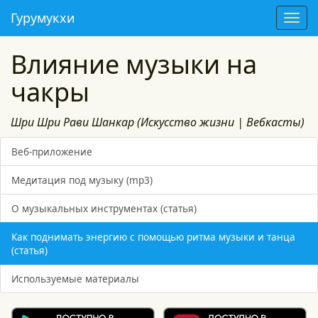
Гурумукхи
T
o
g
Влияние музыки на
g
чакры
l
e
n
Шри Шри Рави Шанкар (Искусство жизни | Вебкасты)
a
v
Веб-приложение
i
g
Медитация под музыку (mp3)
a
t
О музыкальных инструментах (статья)
i
Как поднимать энергию с помощью ритма музыки и танца
o
(статья)
n
Используемые материалы